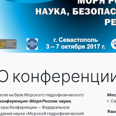
О конференци
ополе на базе Морского гидрофизического
Мес
конференция «Моря России: наука,
г. С
аторы Конференции — Федеральное
Язы
дение науки «Морской гидрофизический