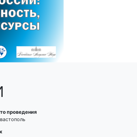
и
то проведения
евастополь
к