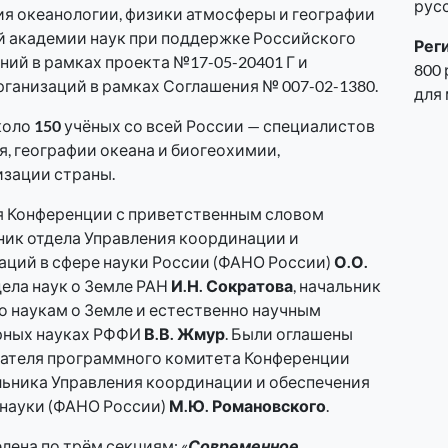
рус
ия океанологии, физики атмосферы и географии
й академии наук при поддержке Российского
Рег
ий в рамках проекта №17-05-20401 Г и
800 
рганизаций в рамках Соглашения № 007-02-1380.
для 
коло
150
учёных со всей России — специалистов
я, географии океана и биогеохимии,
изации страны.
я Конференции с приветственным словом
ник отдела Управления координации и
аций в сфере науки России (ФАНО России)
О.О.
дела наук о Земле РАН
И.Н. Сократова
, начальник
о наукам о Земле и естественно научным
рных науках РФФИ
В.В. Жмур
. Были оглашены
дателя программного комитета Конференции
льника Управления координации и обеспечения
 науки (ФАНО России)
М.Ю. Романовского
.
ена по трём секциям: «
Современное