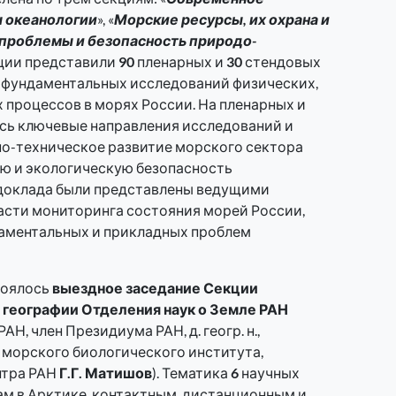
ы океанологии
», «
Морские ресурсы, их охрана и
проблемы и безопасность природо­
нции представили
90
пленарных и
30
стендовых
 фундаментальных исследований физических,
 процессов в морях России. На пленарных и
сь ключевые направления исследований и
о-техническое развитие морского сектора
ю и экологическую безопасность
доклада были представлены ведущими
асти мониторинга состояния морей России,
даментальных и прикладных проблем
тоялось
выездное заседание Секции
 географии Отделения наук о Земле РАН
Н, член Президиума РАН, д. геогр. н.,
морского биологического института,
нтра РАН
Г.Г. Матишов
). Тематика
6
научных
м в Арктике, контактным, дистанционным и