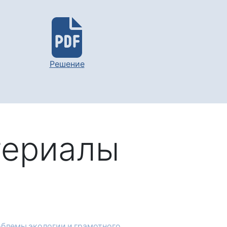
Решение
териалы
облемы экологии и грамотного