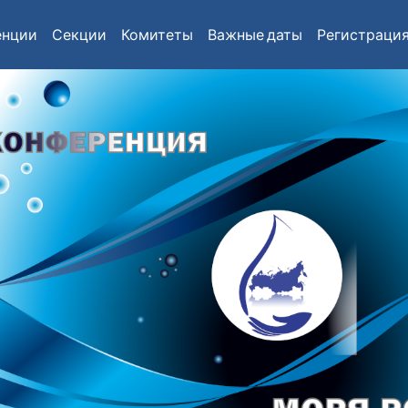
енции
Секции
Комитеты
Важные даты
Регистраци