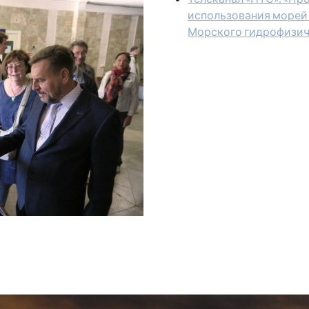
использования морей 
Морского гидрофизич