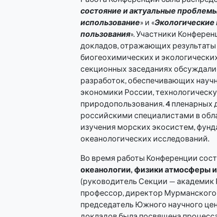
состояние и актуальные проблем
использование
» и «
Экологические 
пользования
». Участники Конфере
докладов, отражающих результаты
биогеохимических и экологических
секционных заседаниях обсуждали
разработок, обеспечивающих научн
экономики России, технологическу
природопользования.
4
пленарных 
российскими специалистами в обл
изучения морских экосистем, фун
океанологических исследований.
Во время работы Конференции сос
океанологии, физики атмосферы и
(руководитель Секции — академик РА
профессор, директор Мурманского 
председатель Южного научного це
докладов была посвящена процесса