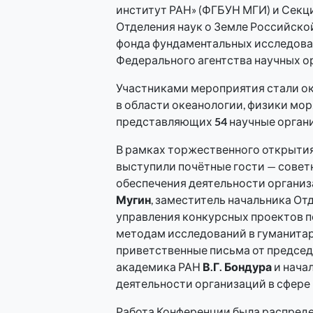
институт РАН» (ФГБУН МГИ) и Секц
Отделения наук о Земле Российско
фонда фундаментальных исследован
Федерального агентства научных о
Участниками мероприятия стали о
в области океанологии, физики мор
представляющих
54
научные орган
В рамках торжественного открыти
выступили почётные гости — совет
обеспечения деятельности организ
Мугин
, заместитель начальника От
управления конкурсных проектов п
методам исследований в гуманита
приветственные письма от предсе
академика РАН
В.Г. Бондура
и нача
деятельности организаций в сфере
Работа Конференции была распредел